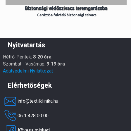
Biztonsági védőszivacs teremgarázsba
Garázsba falvédő biztonsági szivacs
Nyitvatartás
Hétfő-Péntek:
8-20 óra
Szombat - Vasárnap:
9-19 óra
Adatvédelmi Nyilatkozat
Elérhetőségek
info@textilklinika.hu
06 1 478 00 00
Kövess minket!