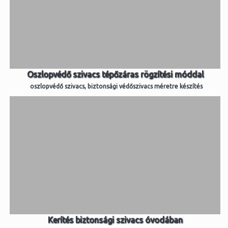
Oszlopvédő szivacs tépőzáras rögzítési móddal
oszlopvédő szivacs, biztonsági védőszivacs méretre készítés
Kerítés biztonsági szivacs óvodában