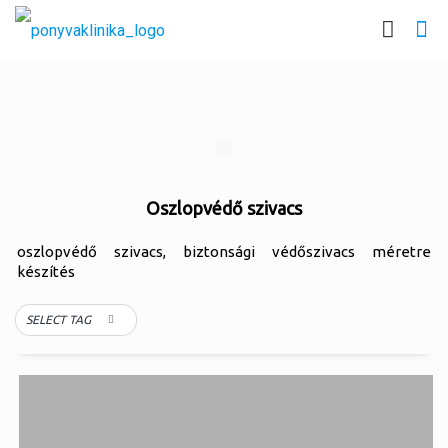
Oszlopvédő szivacs
oszlopvédő szivacs, biztonsági védőszivacs méretre
készítés
SELECT TAG