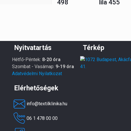
498
lila 455
Nyitvatartás
Térkép
Hétfő-Péntek:
8-20 óra
Szombat - Vasárnap:
9-19 óra
Adatvédelmi Nyilatkozat
Elérhetőségek
info@textilklinika.hu
06 1 478 00 00