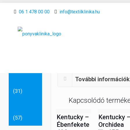
Anyag
06 1 478 00 00
info@textilklinika.hu
fajták
Kentucky
(beltéri)
(34)
(beltéri)
PVC - Multi
Leírás
(10)
PVC -
További információk
Szuper
(31)
Kapcsolódó termék
Sophy
(beltéri)
Kentucky –
Kentucky 
(57)
Ébenfekete
Orchidea