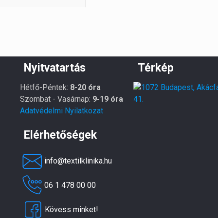
Nyitvatartás
Térkép
Hétfő-Péntek:
8-20 óra
Szombat - Vasárnap:
9-19 óra
Adatvédelmi Nyilatkozat
Elérhetőségek
info@textilklinika.hu
06 1 478 00 00
Kövess minket!