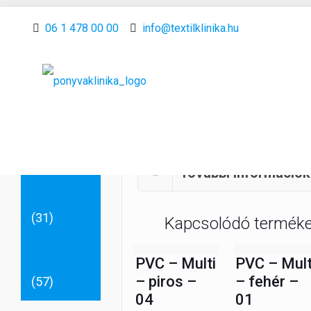
Anyag
06 1 478 00 00
info@textilklinika.hu
fajták
Kentucky
(beltéri)
(34)
Leírás
PVC - Multi
(10)
További információk
PVC -
Szuper
(31)
Kapcsolódó termék
Sophy
PVC – Multi
PVC – Mult
(beltéri)
– piros –
– fehér –
(57)
04
01