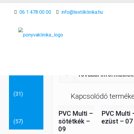
Anyag
06 1 478 00 00
info@textilklinika.hu
fajták
Kentucky
(beltéri)
(34)
Leírás
PVC - Multi
(10)
További információk
PVC -
Szuper
(31)
Kapcsolódó termék
Sophy
PVC Multi –
PVC Multi 
(beltéri)
sötétkék –
ezüst – 07
(57)
09