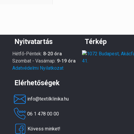
Nyitvatartás
Térkép
Hétfő-Péntek:
8-20 óra
Szombat - Vasárnap:
9-19 óra
Adatvédelmi Nyilatkozat
Elérhetőségek
info@textilklinika.hu
06 1 478 00 00
Kövess minket!