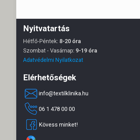
Nyitvatartás
Hétfő-Péntek:
8-20 óra
Szombat - Vasárnap:
9-19 óra
Adatvédelmi Nyilatkozat
Elérhetőségek
info@textilklinika.hu
06 1 478 00 00
Kövess minket!