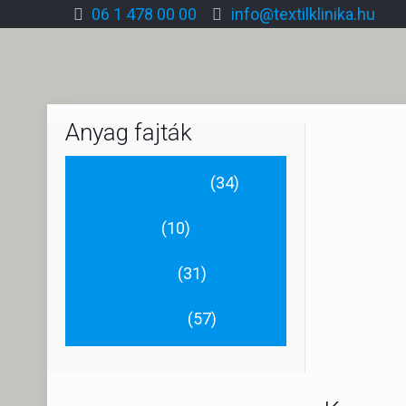
06 1 478 00 00
info@textilklinika.hu
Anyag fajták
Kentucky (beltéri)
(34)
PVC - Multi
(10)
PVC - Szuper
(31)
Sophy (beltéri)
(57)