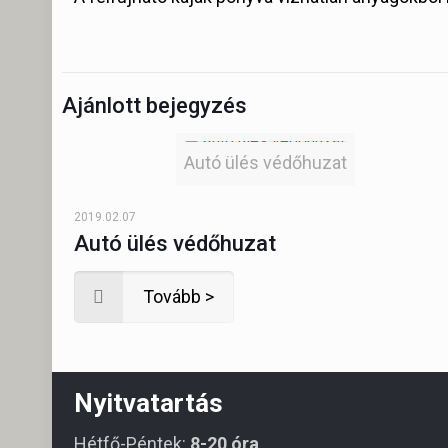
Ajánlott bejegyzés
Autó ülés védőhuzat
2019.02.07
Autó ülés védőhuzat
Tovább >
Nyitvatartás
Hétfő-Péntek:
8-20 óra