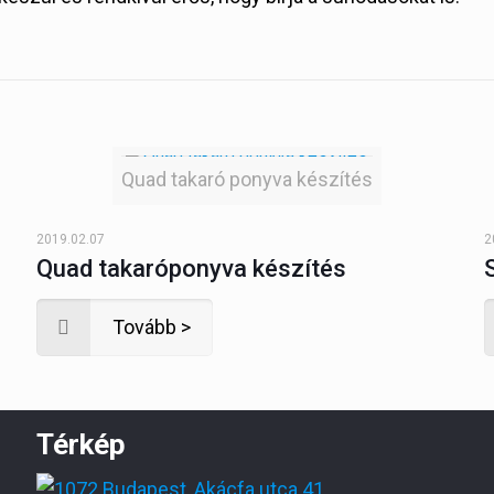
Quad takaró ponyva készítés
2019.02.07
2
Quad takaróponyva készítés
Tovább >
Térkép