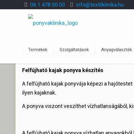
06 1 478 00 00
info@textilklinika.hu
Termékek
Szolgáltatások
Anyagválaszték
Felfújható kajak védőhuzat
Felfújható kajak ponyva készítés
A felfújható kajak ponyvája képezi a hajótestet
ilyen kajaknak.
A ponyva viszont veszíthet vízhatlanságából, k
A felfújható kajak ponyva vízhatlan anyagokból k