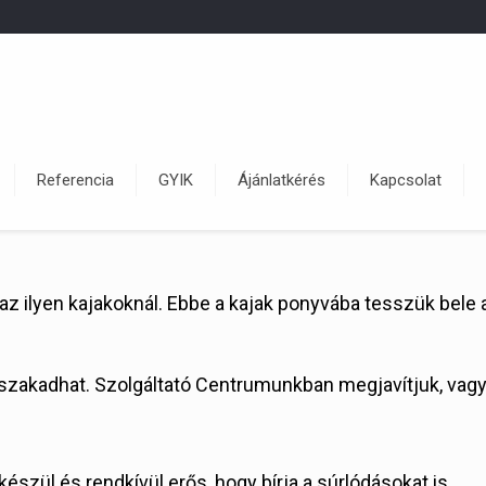
Referencia
GYIK
Ájánlatkérés
Kapcsolat
 az ilyen kajakoknál. Ebbe a kajak ponyvába tesszük bele 
iszakadhat. Szolgáltató Centrumunkban megjavítjuk, vagy 
észül és rendkívül erős, hogy bírja a súrlódásokat is.