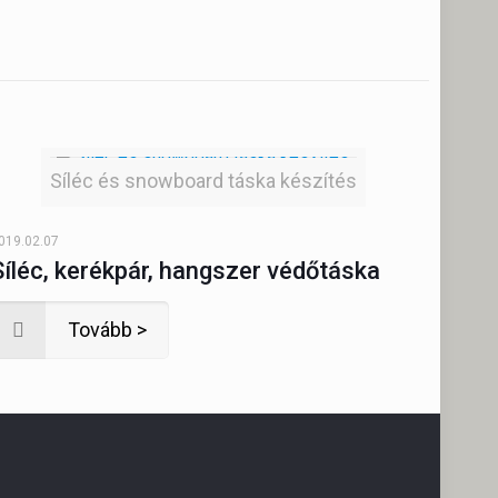
Síléc és snowboard táska készítés
019.02.07
Síléc, kerékpár, hangszer védőtáska
Tovább >