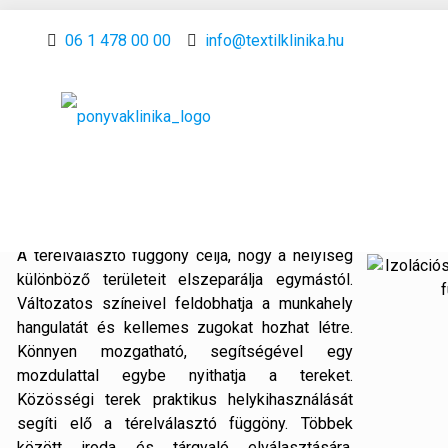
06 1 478 00 00
info@textilklinika.hu
Térelválasztó, izolációs függön
elkülönítő függöny
Szeretne elszeparálni egy munkaterületet v
alakítana ki?
A térelválasztó függöny célja, hogy a helyiség
különböző területeit elszeparálja egymástól.
Változatos színeivel feldobhatja a munkahely
hangulatát és kellemes zugokat hozhat létre.
Könnyen mozgatható, segítségével egy
mozdulattal egybe nyithatja a tereket.
Közösségi terek praktikus helykihasználását
segíti elő a térelválasztó függöny. Többek
között iroda és tárgyaló elválasztására,