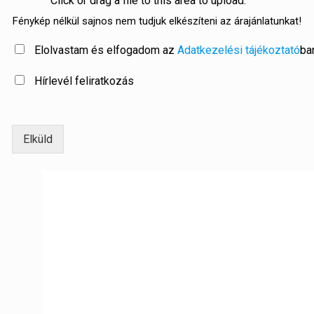
Click or drag a file to this area to upload.
Fénykép nélkül sajnos nem tudjuk elkészíteni az árajánlatunkat!
Elolvastam és elfogadom az
Adatkezelési tájékoztató
ban
Hírlevél feliratkozás
Elküld