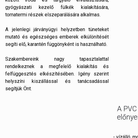
gyógyászati kezelő fülkék kialakítására,
tornatermi részek elszeparálására alkalmas.
A jelenlegi járványügyi helyzetben tüneteket
mutató és egészséges emberek elkülönítését
segíti elő, karantén függönyként is használható.
Szakembereink nagy tapasztalattal
rendelkeznek a megfelelő kialakítás és
felfüggesztés elkészítésében. Igény szerint
helyszíni kiszállással és tanácsadással
segítjük Önt.
A PVC 
előnyei
- vízálló, m