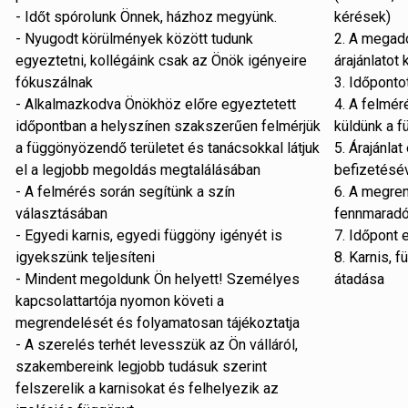
- Időt spórolunk Önnek, házhoz megyünk.
kérések)
- Nyugodt körülmények között tudunk
2. A megado
egyeztetni, kollégáink csak az Önök igényeire
árajánlatot
fókuszálnak
3. Időponto
- Alkalmazkodva Önökhöz előre egyeztetett
4. A felmér
időpontban a helyszínen szakszerűen felmérjük
küldünk a f
a függönyözendő területet és tanácsokkal látjuk
5. Árajánla
el a legjobb megoldás megtalálásában
befizetésév
- A felmérés során segítünk a szín
6. A megren
választásában
fennmarad
- Egyedi karnis, egyedi függöny igényét is
7. Időpont 
igyekszünk teljesíteni
8. Karnis, 
- Mindent megoldunk Ön helyett! Személyes
átadása
kapcsolattartója nyomon követi a
megrendelését és folyamatosan tájékoztatja
- A szerelés terhét levesszük az Ön válláról,
szakembereink legjobb tudásuk szerint
felszerelik a karnisokat és felhelyezik az