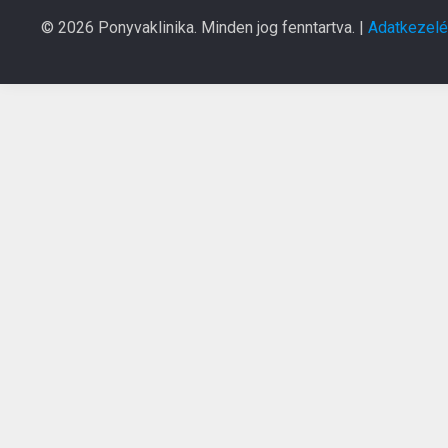
© 2026 Ponyvaklinika. Minden jog fenntartva. |
Adatkezelés