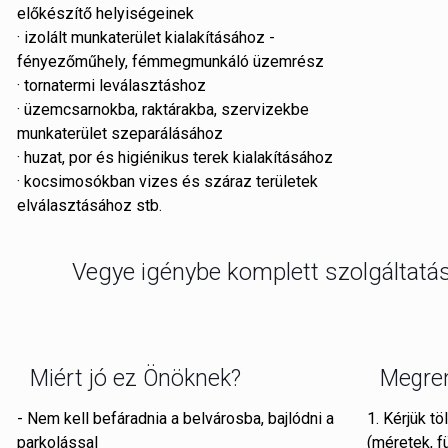
előkészítő helyiségeinek
· izolált munkaterület kialakításához -
fényezőműhely, fémmegmunkáló üzemrész
· tornatermi leválasztáshoz
· üzemcsarnokba, raktárakba, szervizekbe
munkaterület szeparálásához
· huzat, por és higiénikus terek kialakításához
· kocsimosókban vizes és száraz területek
elválasztásához stb.
Vegye igénybe komplett szolgáltatá
Miért jó ez Önöknek?
Megren
- Nem kell befáradnia a belvárosba, bajlódni a
1. Kérjük t
parkolással
(méretek, f