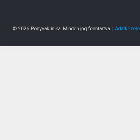
© 2026 Ponyvaklinika. Minden jog fenntartva. |
Adatkezelés