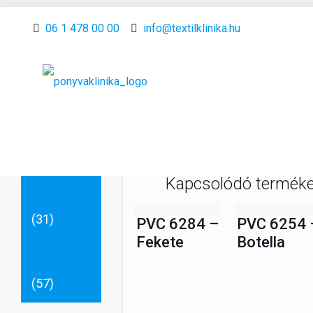
Anyag
06 1 478 00 00
info@textilklinika.hu
fajták
Kentucky
(beltéri)
(34)
Leírás
PVC - Multi
(10)
Kapcsolódó termék
PVC -
Szuper
(31)
PVC 6284 –
PVC 6254 
Fekete
Botella
Sophy
(beltéri)
(57)