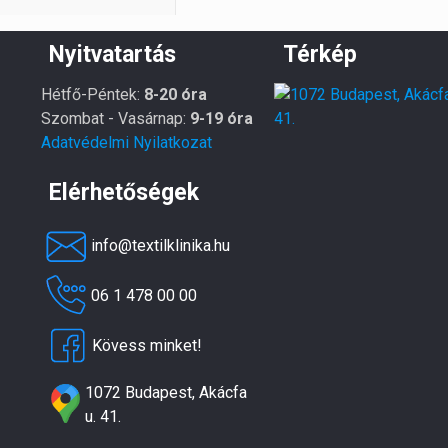
Nyitvatartás
Térkép
Hétfő-Péntek:
8-20 óra
Szombat - Vasárnap:
9-19 óra
Adatvédelmi Nyilatkozat
Elérhetőségek
info@textilklinika.hu
06 1 478 00 00
Kövess minket!
1072 Budapest, Akácfa
u. 41.